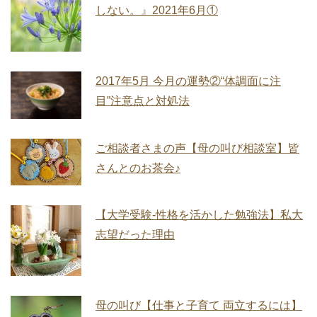
しない。』2021年6月①
2017年5月 今月の運勢②“体調面に注
目”注意点と対処法
ご相談者さまの声【母の叫び相談室】皆
さんとのお茶会♪
【大学受験‐性格を活かした勉強法】私大
志望だった理由
母の叫び【仕事と子育て 両立するには】