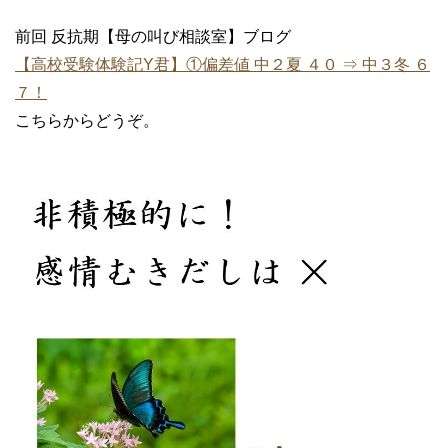
前回 反抗期【母の叫び相談室】ブログ
【高校受験体験記Y君】①偏差値 中２夏 ４０ ⇒ 中３冬 ６
７！
こちらからどうぞ。