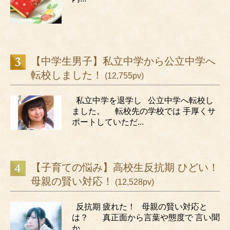
【中学生男子】私立中学から公立中学へ
転校しました！
(12,755pv)
私立中学を退学し 公立中学へ転校し
ました。 転校先の学校では 手厚くサ
ポートしていただ...
【子育ての悩み】高校生反抗期 ひどい！
母親の賢い対応！
(12,528pv)
反抗期 疲れた！ 母親の賢い対応と
は？ 真正面から言葉や態度で 言い聞
か...