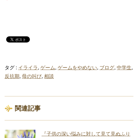
タグ :
イライラ
,
ゲーム
,
ゲームをやめない
,
ブログ
,
中学生
,
反抗期
,
母の叫び
,
相談
関連記事
『子供の深い悩みに対して見て見ぬふり