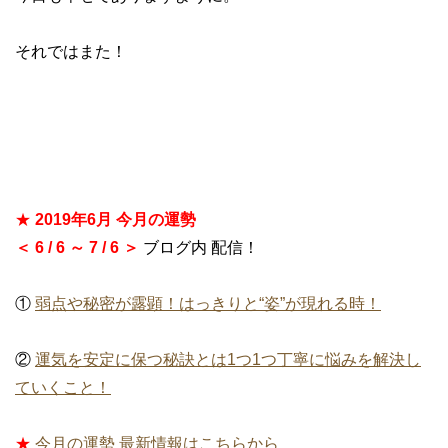
それではまた！
★
2019年6月 今月の運勢
＜ 6 / 6 ～ 7 / 6 ＞
ブログ内 配信！
①
弱点や秘密が露顕！はっきりと“姿”が現れる時！
②
運気を安定に保つ秘訣とは1つ1つ丁寧に悩みを解決し
ていくこと！
★
今月の運勢 最新情報はこちらから