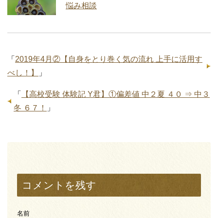
悩み相談
「
2019年4月②【自身をとり巻く気の流れ 上手に活用す
べし！】
」
「
【高校受験 体験記 Y君】①偏差値 中２夏 ４０ ⇒ 中３
冬 ６７！
」
コメントを残す
名前