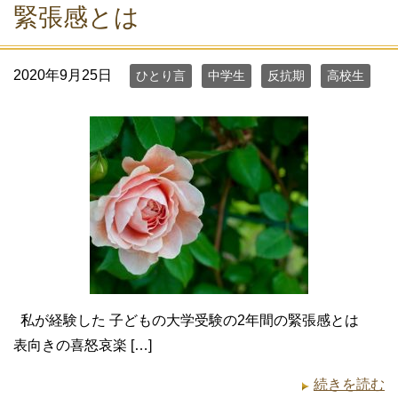
緊張感とは
2020年9月25日
ひとり言
中学生
反抗期
高校生
私が経験した 子どもの大学受験の2年間の緊張感とは
表向きの喜怒哀楽 […]
続きを読む