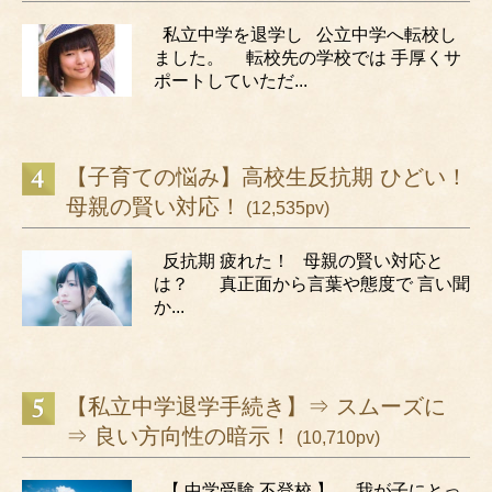
私立中学を退学し 公立中学へ転校し
ました。 転校先の学校では 手厚くサ
ポートしていただ...
【子育ての悩み】高校生反抗期 ひどい！
母親の賢い対応！
(12,535pv)
反抗期 疲れた！ 母親の賢い対応と
は？ 真正面から言葉や態度で 言い聞
か...
【私立中学退学手続き】⇒ スムーズに
⇒ 良い方向性の暗示！
(10,710pv)
【 中学受験 不登校 】 我が子にとっ