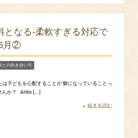
料となる‐柔軟すぎる対応で
6月②
供との向き合い方
たは子どもを心配することが 癖になっていることっ
か？ &nbs […]
続きを読む