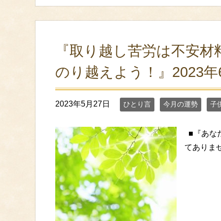
『取り越し苦労は不安材
のり越えよう！』2023年
2023年5月27日
ひとり言
今月の運勢
子
■『あな
てありません