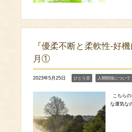
『優柔不断と柔軟性‐好機
月①
2023年5月25日
ひとり言
人間関係について
こちらのペ
な運気なのか