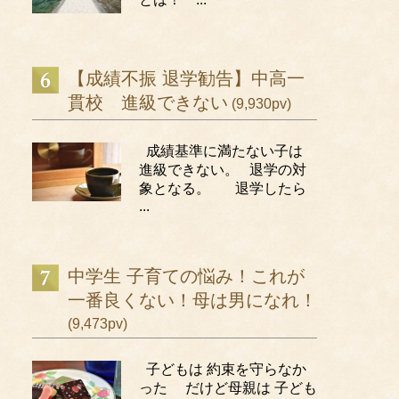
【成績不振 退学勧告】中高一
貫校 進級できない
(9,930pv)
成績基準に満たない子は
進級できない。 退学の対
象となる。 退学したら
...
中学生 子育ての悩み！これが
一番良くない！母は男になれ！
(9,473pv)
子どもは 約束を守らなか
った だけど母親は 子ども