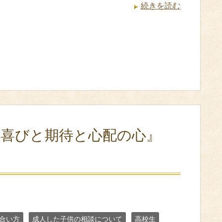
続きを読む
‐喜びと期待と心配の心』
合い方
成人した子供の相談について
高校生