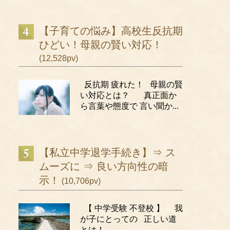
【子育ての悩み】高校生反抗期
ひどい！母親の賢い対応！
(12,528pv)
反抗期 疲れた！ 母親の賢
い対応とは？ 真正面か
ら言葉や態度で 言い聞か...
【私立中学退学手続き】⇒ ス
ムーズに ⇒ 良い方向性の暗
示！
(10,706pv)
【 中学受験 不登校 】 我
が子にとっての 正しい道
とは！ ...