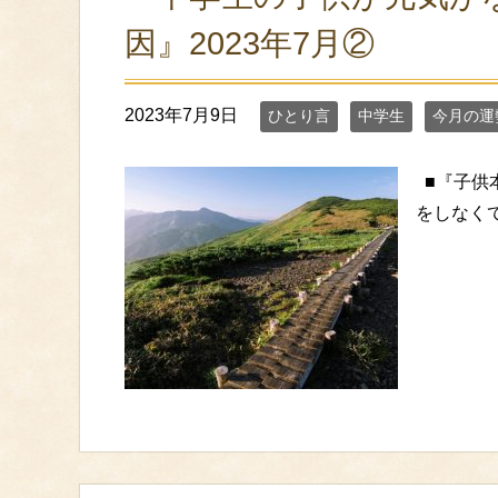
因』2023年7月②
2023年7月9日
ひとり言
中学生
今月の運
■『子供
をしなくて