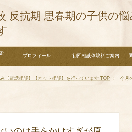
校 反抗期 思春期の子供の
す
談
プロフィール
初回相談体験料ご案内
悩み【電話相談】【ネット相談】を行っています
TOP
今月
ないのは手をかけすぎが原