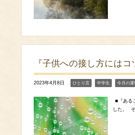
『子供への接し方にはコツ
2023年4月8日
ひとり言
中学生
今月の運
■『ある
した。 そ