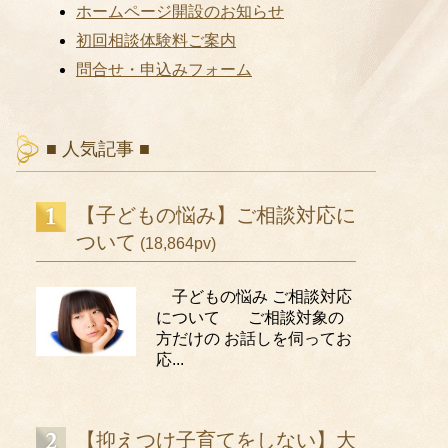
ホームページ開設のお知らせ
初回相談体験料ご案内
問合せ・申込みフォーム
■ 人気記事 ■
【子どもの悩み】ご相談対応に
ついて
(18,864pv)
子どもの悩み ご相談対応
について ご相談対象の
方だけの お話しを伺ってお
応...
【抑えつけ子育てをしない】大