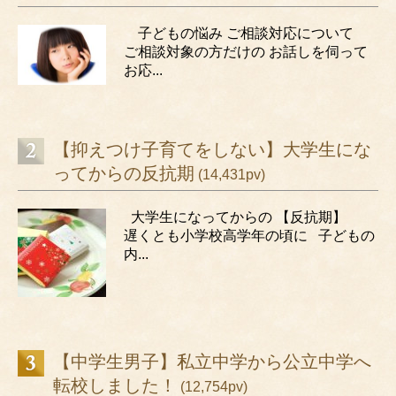
子どもの悩み ご相談対応について
ご相談対象の方だけの お話しを伺って
お応...
【抑えつけ子育てをしない】大学生にな
ってからの反抗期
(14,431pv)
大学生になってからの 【反抗期】
遅くとも小学校高学年の頃に 子どもの
内...
【中学生男子】私立中学から公立中学へ
転校しました！
(12,754pv)