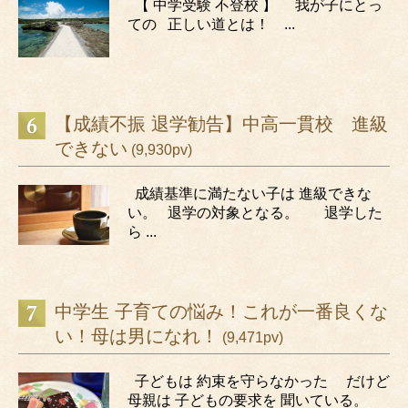
【 中学受験 不登校 】 我が子にとっ
ての 正しい道とは！ ...
【成績不振 退学勧告】中高一貫校 進級
できない
(9,930pv)
成績基準に満たない子は 進級できな
い。 退学の対象となる。 退学した
ら ...
中学生 子育ての悩み！これが一番良くな
い！母は男になれ！
(9,471pv)
子どもは 約束を守らなかった だけど
母親は 子どもの要求を 聞いている。