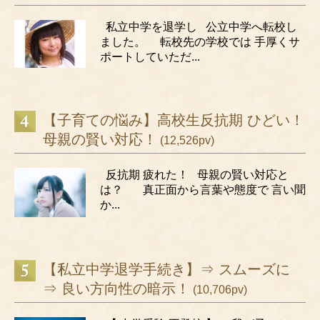
私立中学を退学し 公立中学へ転校し
ました。 転校先の学校では 手厚くサ
ポートしていただ...
【子育ての悩み】高校生反抗期 ひどい！
母親の賢い対応！
(12,526pv)
反抗期 疲れた！ 母親の賢い対応と
は？ 真正面から言葉や態度で 言い聞
か...
【私立中学退学手続き】⇒ スムーズに
⇒ 良い方向性の暗示！
(10,706pv)