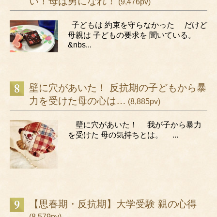
い！母は男になれ！
(9,476pv)
子どもは 約束を守らなかった だけど
母親は 子どもの要求を 聞いている。
&nbs...
壁に穴があいた！ 反抗期の子どもから暴
力を受けた母の心は…
(8,885pv)
壁に穴があいた！ 我が子から暴力
を受けた 母の気持ちとは。 ...
【思春期・反抗期】大学受験 親の心得
(8,579pv)