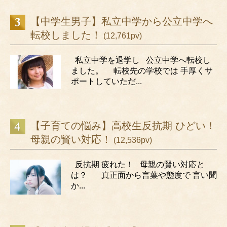
【中学生男子】私立中学から公立中学へ
転校しました！
(12,761pv)
私立中学を退学し 公立中学へ転校し
ました。 転校先の学校では 手厚くサ
ポートしていただ...
【子育ての悩み】高校生反抗期 ひどい！
母親の賢い対応！
(12,536pv)
反抗期 疲れた！ 母親の賢い対応と
は？ 真正面から言葉や態度で 言い聞
か...