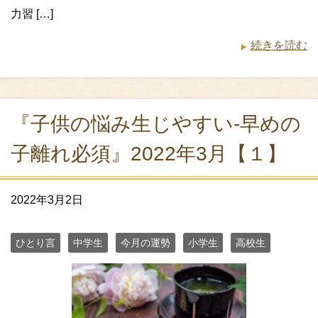
力習 […]
続きを読む
『子供の悩み生じやすい‐早めの
子離れ必須』2022年3月【１】
2022年3月2日
ひとり言
中学生
今月の運勢
小学生
高校生