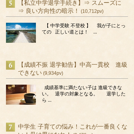
【私立中学退学手続き】⇒ スムーズに
⇒ 良い方向性の暗示！
(10,712pv)
【 中学受験 不登校 】 我が子にとっ
ての 正しい道とは！ ...
【成績不振 退学勧告】中高一貫校 進級
できない
(9,934pv)
成績基準に満たない子は 進級できな
い。 退学の対象となる。 退学した
ら ...
中学生 子育ての悩み！これが一番良くな