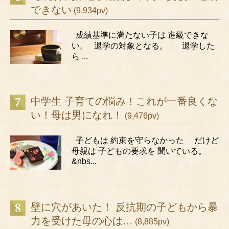
できない
(9,934pv)
成績基準に満たない子は 進級できな
い。 退学の対象となる。 退学した
ら ...
中学生 子育ての悩み！これが一番良くな
い！母は男になれ！
(9,476pv)
子どもは 約束を守らなかった だけど
母親は 子どもの要求を 聞いている。
&nbs...
壁に穴があいた！ 反抗期の子どもから暴
力を受けた母の心は…
(8,885pv)