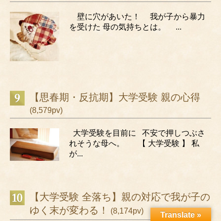
壁に穴があいた！ 我が子から暴力
を受けた 母の気持ちとは。 ...
【思春期・反抗期】大学受験 親の心得
(8,579pv)
大学受験を目前に 不安で押しつぶさ
れそうな母へ。 【 大学受験 】 私
が...
【大学受験 全落ち】親の対応で我が子の
ゆく末が変わる！
(8,174pv)
Translate »