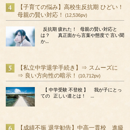
【子育ての悩み】高校生反抗期 ひどい！
母親の賢い対応！
(12,536pv)
反抗期 疲れた！ 母親の賢い対応と
は？ 真正面から言葉や態度で 言い聞
か...
【私立中学退学手続き】⇒ スムーズに
⇒ 良い方向性の暗示！
(10,712pv)
【 中学受験 不登校 】 我が子にとっ
ての 正しい道とは！ ...
【成績不振 退学勧告】中高一貫校 進級