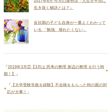
2017年6月 今月の運勢③『人生を平坦に
生き抜く秘訣とは？』
反抗期の子ども自身が一番よくわかって
いる 「勉強、後れたくない」
「
2019年3月②【3月は 思考の整理 身辺の整理 を行う時
期！】
」
「
【大学受験失敗を経験】不合格をもらった時の親の対
応が大事！
」