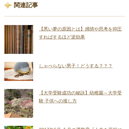
関連記事
【悪い夢の原因とは】感情や思考を抑圧
すればするほど逆効果
しゃべらない男子！どうする？？？
【大学受験成功の秘訣】幼稚園～大学受
験 子供への接し方