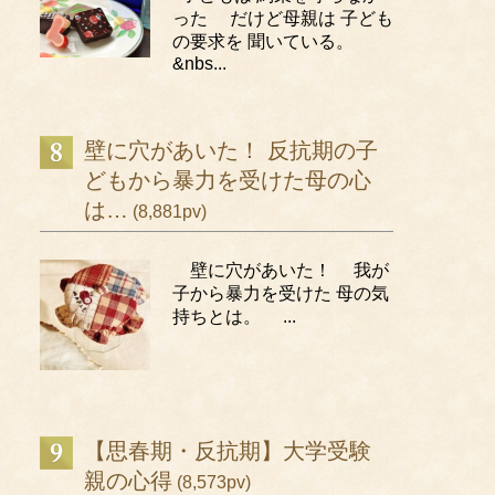
った だけど母親は 子ども
の要求を 聞いている。
&nbs...
壁に穴があいた！ 反抗期の子
どもから暴力を受けた母の心
は…
(8,881pv)
壁に穴があいた！ 我が
子から暴力を受けた 母の気
持ちとは。 ...
【思春期・反抗期】大学受験
親の心得
(8,573pv)