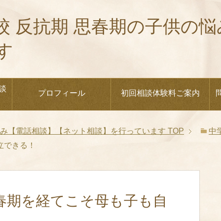
校 反抗期 思春期の子供の
す
談
プロフィール
初回相談体験料ご案内
悩み【電話相談】【ネット相談】を行っています
TOP
中
立できる！
春期を経てこそ母も子も自