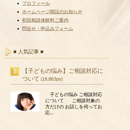
プロフィール
ホームページ開設のお知らせ
初回相談体験料ご案内
問合せ・申込みフォーム
■ 人気記事 ■
【子どもの悩み】ご相談対応に
ついて
(18,863pv)
子どもの悩み ご相談対応
について ご相談対象の
方だけの お話しを伺ってお
応...