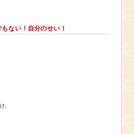
でもない！自分のせい！
。
け。