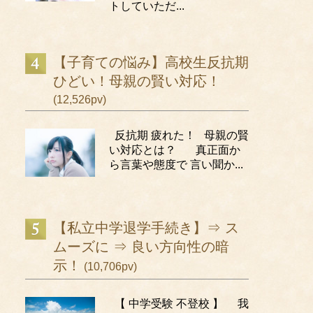
トしていただ...
【子育ての悩み】高校生反抗期
ひどい！母親の賢い対応！
(12,526pv)
反抗期 疲れた！ 母親の賢
い対応とは？ 真正面か
ら言葉や態度で 言い聞か...
【私立中学退学手続き】⇒ ス
ムーズに ⇒ 良い方向性の暗
示！
(10,706pv)
【 中学受験 不登校 】 我