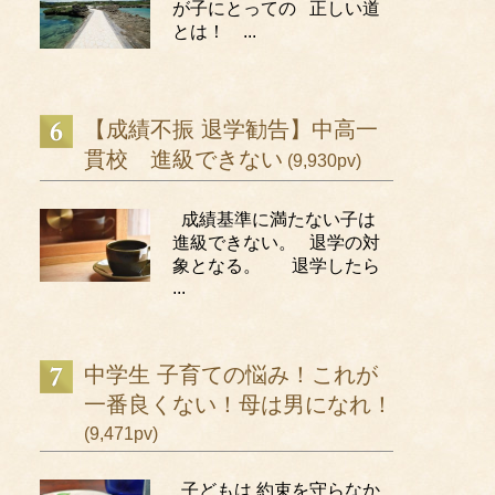
が子にとっての 正しい道
とは！ ...
【成績不振 退学勧告】中高一
貫校 進級できない
(9,930pv)
成績基準に満たない子は
進級できない。 退学の対
象となる。 退学したら
...
中学生 子育ての悩み！これが
一番良くない！母は男になれ！
(9,471pv)
子どもは 約束を守らなか