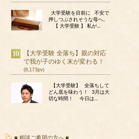
大学受験を目前に 不安で
押しつぶされそうな母へ。
【 大学受験 】 私が...
【大学受験 全落ち】親の対応
で我が子のゆく末が変わる！
(8,173pv)
【大学受験】 全落ちして
どん底を味わう！ 3月は大
切な時間！ 今日は...
■ 相談ご希望の方へ ■