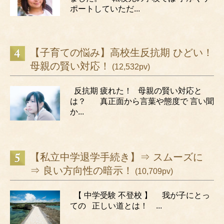
ポートしていただ...
【子育ての悩み】高校生反抗期 ひどい！
母親の賢い対応！
(12,532pv)
反抗期 疲れた！ 母親の賢い対応と
は？ 真正面から言葉や態度で 言い聞
か...
【私立中学退学手続き】⇒ スムーズに
⇒ 良い方向性の暗示！
(10,709pv)
【 中学受験 不登校 】 我が子にとっ
ての 正しい道とは！ ...