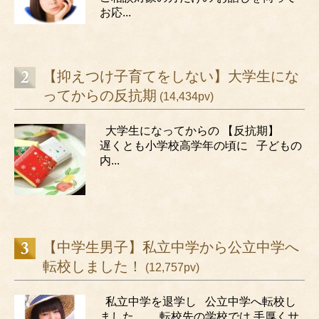
お応...
【抑えつけ子育てをしない】大学生にな
ってからの反抗期
(14,434pv)
大学生になってからの 【反抗期】
遅くとも小学校高学年の頃に 子どもの
内...
【中学生男子】私立中学から公立中学へ
転校しました！
(12,757pv)
私立中学を退学し 公立中学へ転校し
ました。 転校先の学校では 手厚くサ