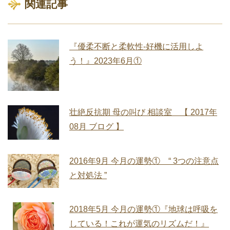
関連記事
『優柔不断と柔軟性‐好機に活用しよ
う！』2023年6月①
壮絶反抗期 母の叫び 相談室 【 2017年
08月 ブログ 】
2016年9月 今月の運勢① “ 3つの注意点
と対処法 ”
2018年5月 今月の運勢①『地球は呼吸を
している！これが運気のリズムだ！』