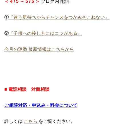
＜ 4 / 5 ～ 5 / 5 ＞
ブログ内 配信
①
『迷う気持ちからチャンスをつかみそこねない』
②
『子供への接し方にはコツがある』
今月の運勢 最新情報はこちらから
■
電話相談 対面相談
ご相談対応・申込み・料金について
詳しくは
こちら
をご覧ください。