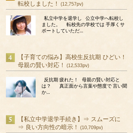
転校しました！
(12,757pv)
私立中学を退学し 公立中学へ転校し
ました。 転校先の学校では 手厚くサ
ポートしていただ...
【子育ての悩み】高校生反抗期 ひどい！
母親の賢い対応！
(12,533pv)
反抗期 疲れた！ 母親の賢い対応と
は？ 真正面から言葉や態度で 言い聞
か...
【私立中学退学手続き】⇒ スムーズに
⇒ 良い方向性の暗示！
(10,709pv)