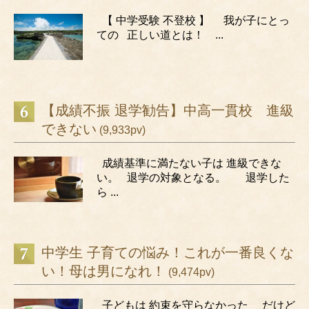
【 中学受験 不登校 】 我が子にとっ
ての 正しい道とは！ ...
【成績不振 退学勧告】中高一貫校 進級
できない
(9,933pv)
成績基準に満たない子は 進級できな
い。 退学の対象となる。 退学した
ら ...
中学生 子育ての悩み！これが一番良くな
い！母は男になれ！
(9,474pv)
子どもは 約束を守らなかった だけど