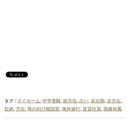
タグ :
マイホーム
,
中学受験
,
凶方位
,
占い
,
反抗期
,
吉方位
,
壮絶
,
方位
,
母の叫び相談室
,
海外旅行
,
賃貸住居
,
高橋肖鳳