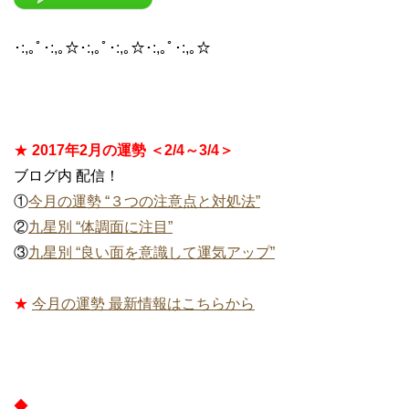
･:,｡ﾟ･:,｡☆･:,｡ﾟ･:,｡☆･:,｡ﾟ･:,｡☆
★
2017年2月の運勢 ＜2/4～3/4＞
ブログ内 配信！
①
今月の運勢 “３つの注意点と対処法”
②
九星別 “体調面に注目”
③
九星別 “良い面を意識して運気アップ”
★
今月の運勢 最新情報はこちらから
◆
………………………………………