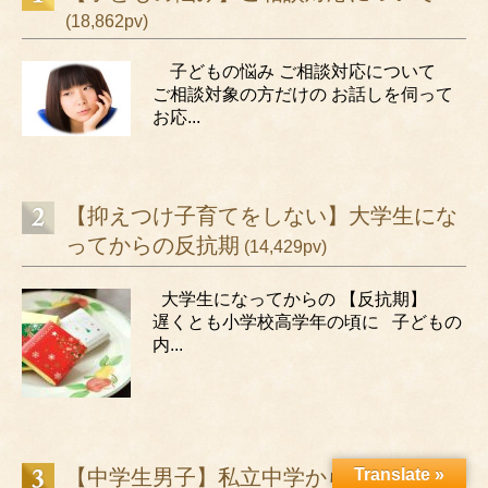
(18,862pv)
子どもの悩み ご相談対応について
ご相談対象の方だけの お話しを伺って
お応...
【抑えつけ子育てをしない】大学生にな
ってからの反抗期
(14,429pv)
大学生になってからの 【反抗期】
遅くとも小学校高学年の頃に 子どもの
内...
【中学生男子】私立中学から公立中学へ
Translate »