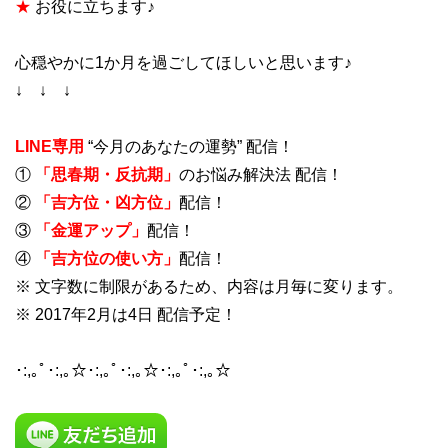
★
お役に立ちます♪
心穏やかに1か月を過ごしてほしいと思います♪
↓ ↓ ↓
LINE専用
“今月のあなたの運勢” 配信！
①
「思春期・反抗期」
のお悩み解決法 配信！
②
「吉方位・凶方位」
配信！
③
「金運アップ」
配信！
④
「吉方位の使い方」
配信！
※ 文字数に制限があるため、内容は月毎に変ります。
※ 2017年2月は4日 配信予定！
･:,｡ﾟ･:,｡☆･:,｡ﾟ･:,｡☆･:,｡ﾟ･:,｡☆