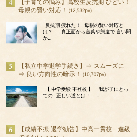
【子育ての悩み】高校生反抗期 ひどい！
母親の賢い対応！
(12,532pv)
反抗期 疲れた！ 母親の賢い対応と
は？ 真正面から言葉や態度で 言い聞
か...
【私立中学退学手続き】⇒ スムーズに
⇒ 良い方向性の暗示！
(10,707pv)
【 中学受験 不登校 】 我が子にとっ
ての 正しい道とは！ ...
【成績不振 退学勧告】中高一貫校 進級