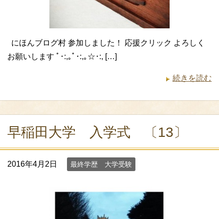
にほんブログ村 参加しました！ 応援クリック よろしく
お願いします ﾟ･:,｡ﾟ･:,｡☆･:, […]
続きを読む
早稲田大学 入学式 〔13〕
2016年4月2日
最終学歴 大学受験