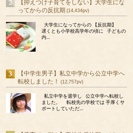
【抑えつけ子育てをしない】大学生にな
ってからの反抗期
(14,434pv)
大学生になってからの 【反抗期】
遅くとも小学校高学年の頃に 子どもの
内...
【中学生男子】私立中学から公立中学へ
転校しました！
(12,757pv)
私立中学を退学し 公立中学へ転校し
ました。 転校先の学校では 手厚くサ
ポートしていただ...