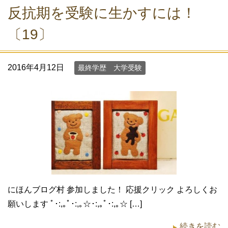
反抗期を受験に生かすには！
〔19〕
2016年4月12日
最終学歴 大学受験
にほんブログ村 参加しました！ 応援クリック よろしくお
願いします ﾟ･:,｡ﾟ･:,｡☆･:,｡ﾟ･:,｡☆ […]
続きを読む