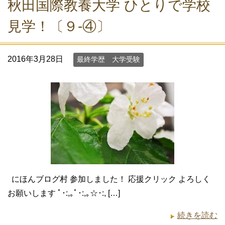
秋田国際教養大学 ひとりで学校
見学！〔９-④〕
2016年3月28日
最終学歴 大学受験
にほんブログ村 参加しました！ 応援クリック よろしく
お願いします ﾟ･:,｡ﾟ･:,｡☆･:, […]
続きを読む