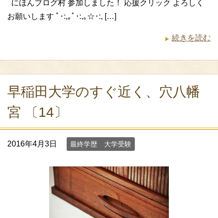
にほんブログ村 参加しました！ 応援クリック よろしく
お願いします ﾟ･:,｡ﾟ･:,｡☆･:, […]
続きを読む
早稲田大学のすぐ近く、穴八幡
宮 〔14〕
2016年4月3日
最終学歴 大学受験