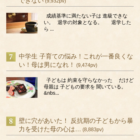
できない
(9,932pv)
成績基準に満たない子は 進級できな
い。 退学の対象となる。 退学した
ら ...
中学生 子育ての悩み！これが一番良くな
い！母は男になれ！
(9,474pv)
子どもは 約束を守らなかった だけど
母親は 子どもの要求を 聞いている。
&nbs...
壁に穴があいた！ 反抗期の子どもから暴
力を受けた母の心は…
(8,883pv)