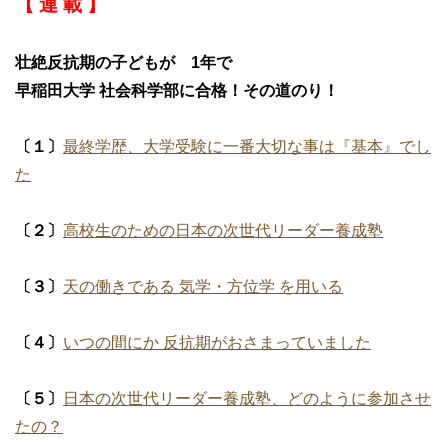
【 連 載 】
壮絶反抗期の子どもが 1年で
早稲田大学 社会科学部に合格！その道のり！
〔１〕
最終学歴、大学受験に一番大切な事は『基本』でし
た
〔２〕
高校生のための日本の次世代リーダー養成塾
〔３〕
天の働きである 気学・方位学 を用いる
〔４〕
いつの間にか 反抗期がおさまっていました
〔５〕
日本の次世代リーダー養成塾、どのように参加させ
たの？