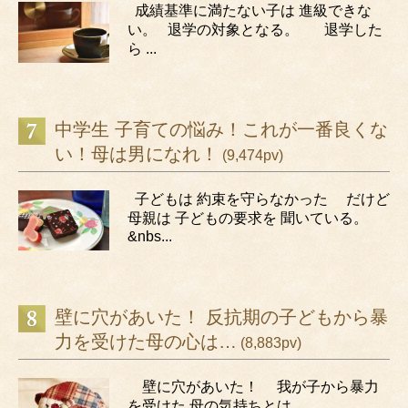
成績基準に満たない子は 進級できな
い。 退学の対象となる。 退学した
ら ...
中学生 子育ての悩み！これが一番良くな
い！母は男になれ！
(9,474pv)
子どもは 約束を守らなかった だけど
母親は 子どもの要求を 聞いている。
&nbs...
壁に穴があいた！ 反抗期の子どもから暴
力を受けた母の心は…
(8,883pv)
壁に穴があいた！ 我が子から暴力
を受けた 母の気持ちとは。 ...