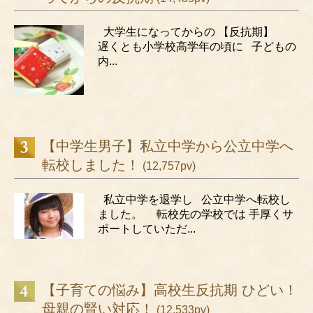
大学生になってからの 【反抗期】
遅くとも小学校高学年の頃に 子どもの
内...
【中学生男子】私立中学から公立中学へ
転校しました！
(12,757pv)
私立中学を退学し 公立中学へ転校し
ました。 転校先の学校では 手厚くサ
ポートしていただ...
【子育ての悩み】高校生反抗期 ひどい！
母親の賢い対応！
(12,533pv)