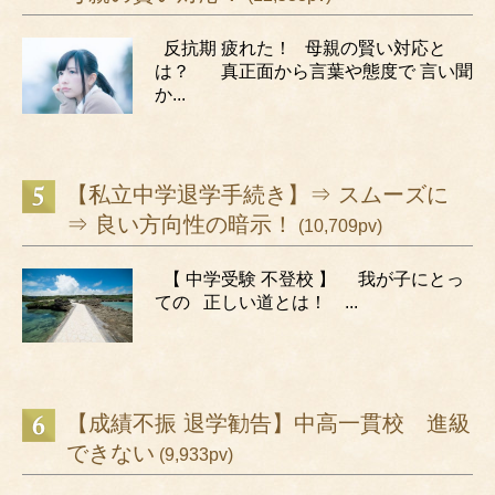
反抗期 疲れた！ 母親の賢い対応と
は？ 真正面から言葉や態度で 言い聞
か...
【私立中学退学手続き】⇒ スムーズに
⇒ 良い方向性の暗示！
(10,709pv)
【 中学受験 不登校 】 我が子にとっ
ての 正しい道とは！ ...
【成績不振 退学勧告】中高一貫校 進級
できない
(9,933pv)