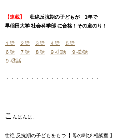
【連載】
壮絶反抗期の子どもが 1年で
早稲田大学 社会科学部 に合格！その道のり！
１話
２話
３話
４話
５話
６話
７話
８話
９-①話
９-②話
９-③話
・・・・・・・・・・・・・・・・・・・
こ
んばんは。
壮絶 反抗期の子どもをもつ【 母の叫び 相談室 】