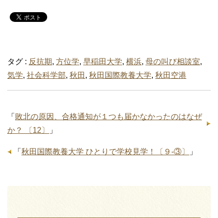
タグ :
反抗期
,
方位学
,
早稲田大学
,
横浜
,
母の叫び相談室
,
気学
,
社会科学部
,
秋田
,
秋田国際教養大学
,
秋田空港
「
敗北の原因、合格通知が１つも届かなかったのはなぜ
か？ 〔12〕
」
「
秋田国際教養大学 ひとりで学校見学！〔９-③〕
」