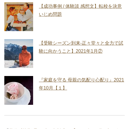
【成功事例 / 体験談 感想文】転校を決意
いじめ問題
【受験シーズン到来‐正々堂々と全力で試
験に向かうこと】2021年1月②
『家庭を守る 母親の気配り心配り』2021
年10月【１】