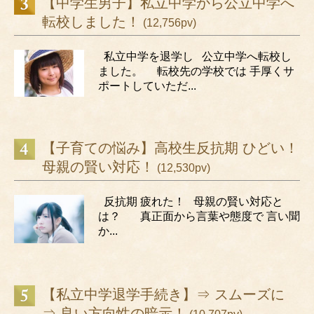
【中学生男子】私立中学から公立中学へ
転校しました！
(12,756pv)
私立中学を退学し 公立中学へ転校し
ました。 転校先の学校では 手厚くサ
ポートしていただ...
【子育ての悩み】高校生反抗期 ひどい！
母親の賢い対応！
(12,530pv)
反抗期 疲れた！ 母親の賢い対応と
は？ 真正面から言葉や態度で 言い聞
か...
【私立中学退学手続き】⇒ スムーズに
⇒ 良い方向性の暗示！