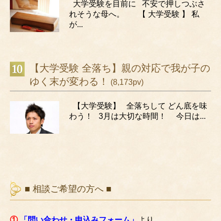
大学受験を目前に 不安で押しつぶさ
れそうな母へ。 【 大学受験 】 私
が...
【大学受験 全落ち】親の対応で我が子の
ゆく末が変わる！
(8,173pv)
【大学受験】 全落ちして どん底を味
わう！ 3月は大切な時間！ 今日は...
■ 相談ご希望の方へ ■
①
「問い合わせ・申込みフォーム」
より