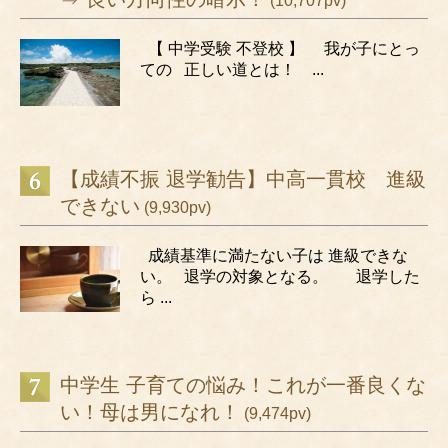
(10,707pv)
【 中学受験 不登校 】 我が子にとっ
ての 正しい道とは！ ...
【成績不振 退学勧告】中高一貫校 進級
できない
(9,930pv)
成績基準に満たない子は 進級できな
い。 退学の対象となる。 退学した
ら ...
中学生 子育ての悩み！これが一番良くな
い！母は男になれ！
(9,474pv)