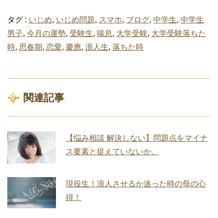
タグ :
いじめ
,
いじめ問題
,
スマホ
,
ブログ
,
中学生
,
中学生
男子
,
今月の運勢
,
受験生
,
喘息
,
大学受験
,
大学受験落ちた
時
,
思春期
,
恋愛
,
慶應
,
浪人生
,
落ちた時
関連記事
【悩み相談 解決しない】問題点をマイナ
ス要素と捉えていないか。
現役生！浪人させるか迷った時の母の心
得！