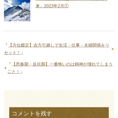
来』2023年2月①
「
【方位鑑定】吉方引越しで生活・仕事・夫婦関係をリ
セット！
」
「
【思春期・反抗期】一番怖いのは精神が壊れてしまう
こと！
」
コメントを残す