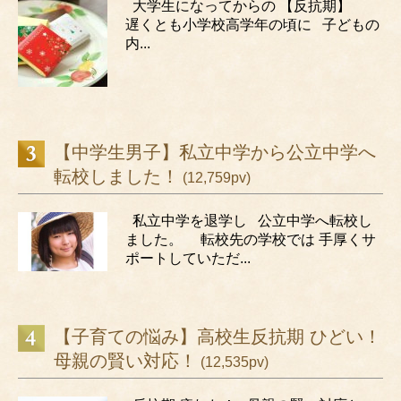
大学生になってからの 【反抗期】
遅くとも小学校高学年の頃に 子どもの
内...
【中学生男子】私立中学から公立中学へ
転校しました！
(12,759pv)
私立中学を退学し 公立中学へ転校し
ました。 転校先の学校では 手厚くサ
ポートしていただ...
【子育ての悩み】高校生反抗期 ひどい！
母親の賢い対応！
(12,535pv)