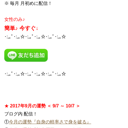
※ 毎月 月初めに配信！
女性のみ♪
簡単♪ 今すぐ↓
･:,｡ﾟ･:,｡☆･:,｡ﾟ･:,｡☆･:,｡ﾟ･:,｡☆
･:,｡ﾟ･:,｡☆･:,｡ﾟ･:,｡☆･:,｡ﾟ･:,｡☆
★
2017年9月の運勢 ＜ 9/7 ～ 10/7 ＞
ブログ内 配信！
①
今月の運勢『自身の軽率さで身を破る』