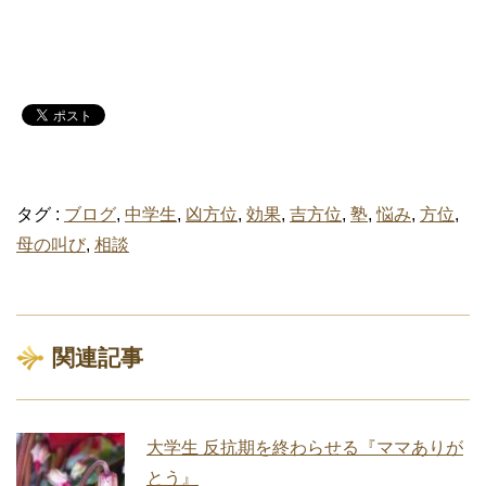
タグ :
ブログ
,
中学生
,
凶方位
,
効果
,
吉方位
,
塾
,
悩み
,
方位
,
母の叫び
,
相談
関連記事
大学生 反抗期を終わらせる『ママありが
とう』