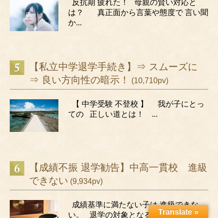
反抗期 疲れた！ 母親の賢い対応と
は？ 真正面から言葉や態度で 言い聞
か...
【私立中学退学手続き】⇒ スムーズに
⇒ 良い方向性の暗示！
(10,710pv)
【 中学受験 不登校 】 我が子にとっ
ての 正しい道とは！ ...
【成績不振 退学勧告】中高一貫校 進級
できない
(9,934pv)
成績基準に満たない子は 進級できな
Translate »
い。 退学の対象となる。 退学した