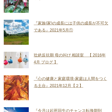
『家族(家)の成長には子供の成長が不可欠
である』2021年5月①
壮絶反抗期 母の叫び 相談室 【 2016年
4月 ブログ 】
『心の健康と家庭環境‐家庭は人間をつく
る土台』2021年12月【２】
『今月は起死回生のチャンス転換期到