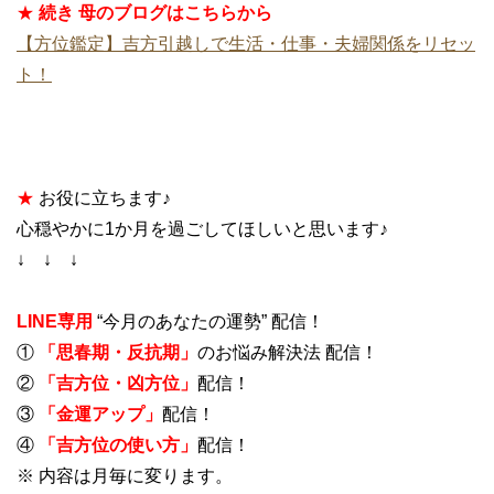
★
続き 母のブログはこちらから
【方位鑑定】吉方引越しで生活・仕事・夫婦関係をリセッ
ト！
★
お役に立ちます♪
心穏やかに1か月を過ごしてほしいと思います♪
↓ ↓ ↓
LINE専用
“今月のあなたの運勢” 配信！
①
「思春期・反抗期」
のお悩み解決法 配信！
②
「吉方位・凶方位」
配信！
③
「金運アップ」
配信！
④
「吉方位の使い方」
配信！
※ 内容は月毎に変ります。