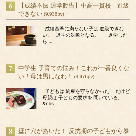
【成績不振 退学勧告】中高一貫校 進級
できない
(9,936pv)
成績基準に満たない子は 進級できな
い。 退学の対象となる。 退学した
ら ...
中学生 子育ての悩み！これが一番良くな
い！母は男になれ！
(9,476pv)
子どもは 約束を守らなかった だけど
母親は 子どもの要求を 聞いている。
&nbs...
壁に穴があいた！ 反抗期の子どもから暴