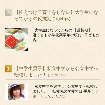
【抑えつけ子育てをしない】大学生にな
ってからの反抗期
(14,441pv)
大学生になってからの 【反抗期】
遅くとも小学校高学年の頃に 子どもの
内...
【中学生男子】私立中学から公立中学へ
転校しました！
(12,763pv)
私立中学を退学し 公立中学へ転校し
ました。 転校先の学校では 手厚くサ
ポートしていただ...