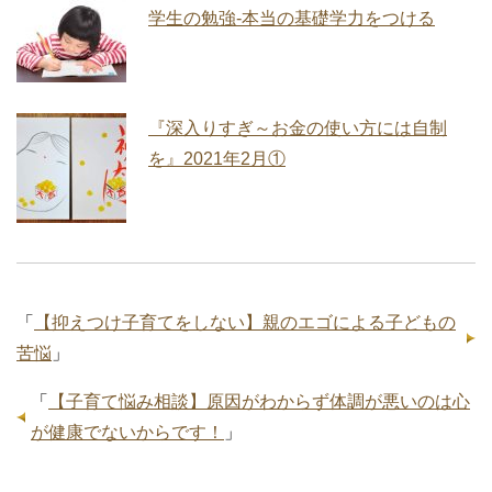
学生の勉強‐本当の基礎学力をつける
『深入りすぎ～お金の使い方には自制
を』2021年2月①
「
【抑えつけ子育てをしない】親のエゴによる子どもの
苦悩
」
「
【子育て悩み相談】原因がわからず体調が悪いのは心
が健康でないからです！
」