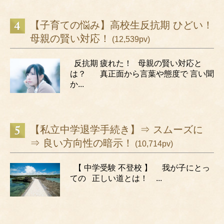
【子育ての悩み】高校生反抗期 ひどい！
母親の賢い対応！
(12,539pv)
反抗期 疲れた！ 母親の賢い対応と
は？ 真正面から言葉や態度で 言い聞
か...
【私立中学退学手続き】⇒ スムーズに
⇒ 良い方向性の暗示！
(10,714pv)
【 中学受験 不登校 】 我が子にとっ
ての 正しい道とは！ ...