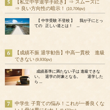
【私立中学退学手続き】⇒ スムーズに
⇒ 良い方向性の暗示！
(10,706pv)
【 中学受験 不登校 】 我が子にとっ
ての 正しい道とは！ ...
【成績不振 退学勧告】中高一貫校 進級
できない
(9,930pv)
成績基準に満たない子は 進級できな
い。 退学の対象となる。 退学した
ら ...
中学生 子育ての悩み！これが一番良くな
い！母は男になれ！