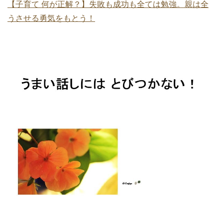
【子育て 何が正解？】失敗も成功も全ては勉強。親は全
うさせる勇気をもとう！