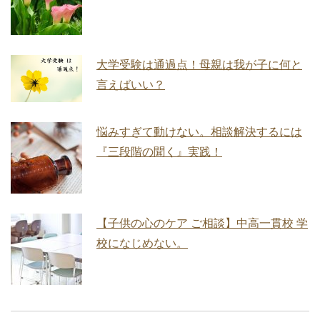
大学受験は通過点！母親は我が子に何と
言えばいい？
悩みすぎて動けない。相談解決するには
『三段階の聞く』実践！
【子供の心のケア ご相談】中高一貫校 学
校になじめない。