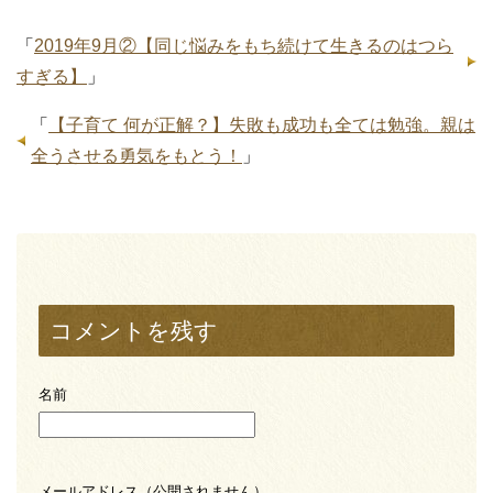
「
2019年9月②【同じ悩みをもち続けて生きるのはつら
すぎる】
」
「
【子育て 何が正解？】失敗も成功も全ては勉強。親は
全うさせる勇気をもとう！
」
コメントを残す
名前
メールアドレス（公開されません）