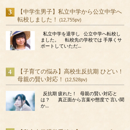
【中学生男子】私立中学から公立中学へ
転校しました！
(12,755pv)
私立中学を退学し 公立中学へ転校し
ました。 転校先の学校では 手厚くサ
ポートしていただ...
【子育ての悩み】高校生反抗期 ひどい！
母親の賢い対応！
(12,528pv)
反抗期 疲れた！ 母親の賢い対応と
は？ 真正面から言葉や態度で 言い聞
か...