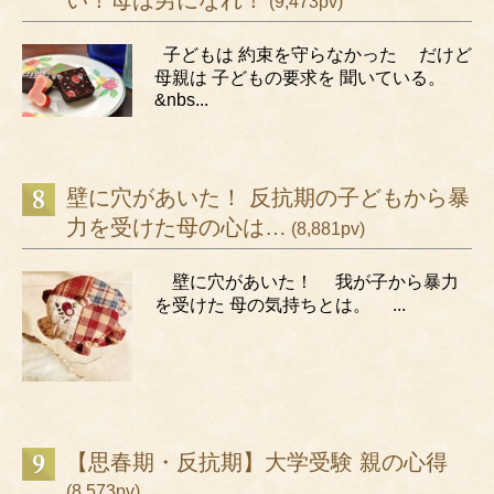
(9,473pv)
子どもは 約束を守らなかった だけど
母親は 子どもの要求を 聞いている。
&nbs...
壁に穴があいた！ 反抗期の子どもから暴
力を受けた母の心は…
(8,881pv)
壁に穴があいた！ 我が子から暴力
を受けた 母の気持ちとは。 ...
【思春期・反抗期】大学受験 親の心得
(8,573pv)