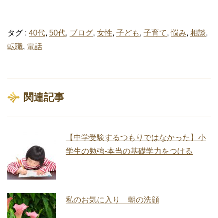
タグ :
40代
,
50代
,
ブログ
,
女性
,
子ども
,
子育て
,
悩み
,
相談
,
転職
,
電話
関連記事
【中学受験するつもりではなかった】小
学生の勉強‐本当の基礎学力をつける
私のお気に入り 朝の洗顔