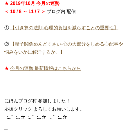
★
2019年10月 今月の運勢
＜ 10 / 8 ～ 11 / 7 ＞
ブログ内 配信！
①
【引き算の法則-心理的負担を減らすことの重要性】
②
【親子関係めんどくさい-心の大部分をしめる心配事や
悩みをいかに解消するか。】
★
今月の運勢 最新情報はこちらから
にほんブログ村 参加しました！
応援クリック よろしくお願いします。
･:,｡ﾟ･:,｡☆･:,｡ﾟ･:,｡☆･:,｡ﾟ･:,｡☆