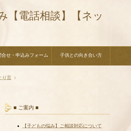
悩み【電話相談】【ネッ
問合せ・申込みフォーム
子供との向き合い方
とり言
■ ご案内 ■
【子どもの悩み】ご相談対応について