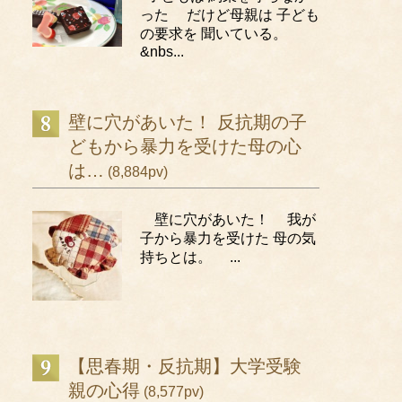
った だけど母親は 子ども
の要求を 聞いている。
&nbs...
壁に穴があいた！ 反抗期の子
どもから暴力を受けた母の心
は…
(8,884pv)
壁に穴があいた！ 我が
子から暴力を受けた 母の気
持ちとは。 ...
【思春期・反抗期】大学受験
親の心得
(8,577pv)