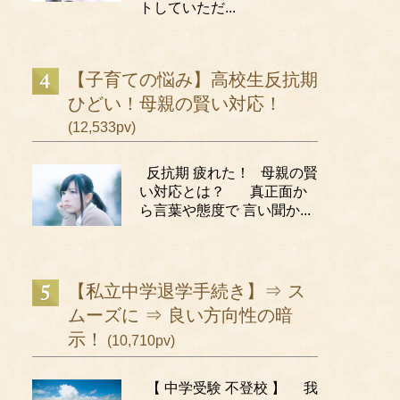
トしていただ...
【子育ての悩み】高校生反抗期
ひどい！母親の賢い対応！
(12,533pv)
反抗期 疲れた！ 母親の賢
い対応とは？ 真正面か
ら言葉や態度で 言い聞か...
【私立中学退学手続き】⇒ ス
ムーズに ⇒ 良い方向性の暗
示！
(10,710pv)
【 中学受験 不登校 】 我