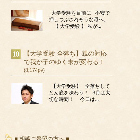
大学受験を目前に 不安で
押しつぶされそうな母へ。
【 大学受験 】 私が...
【大学受験 全落ち】親の対応
で我が子のゆく末が変わる！
(8,174pv)
【大学受験】 全落ちして
どん底を味わう！ 3月は大
切な時間！ 今日は...
■ 相談ご希望の方へ ■