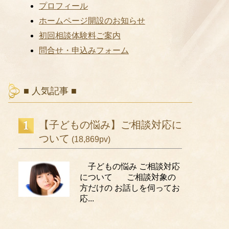
プロフィール
ホームページ開設のお知らせ
初回相談体験料ご案内
問合せ・申込みフォーム
■ 人気記事 ■
【子どもの悩み】ご相談対応に
ついて
(18,869pv)
子どもの悩み ご相談対応
について ご相談対象の
方だけの お話しを伺ってお
応...