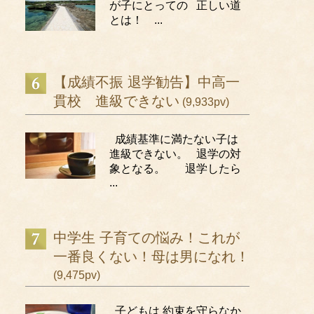
が子にとっての 正しい道
とは！ ...
【成績不振 退学勧告】中高一
貫校 進級できない
(9,933pv)
成績基準に満たない子は
進級できない。 退学の対
象となる。 退学したら
...
中学生 子育ての悩み！これが
一番良くない！母は男になれ！
(9,475pv)
子どもは 約束を守らなか