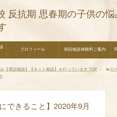
校 反抗期 思春期の子供の
す
談
プロフィール
初回相談体験料ご案内
悩み【電話相談】【ネット相談】を行っています
TOP
ひ
②
にできること】2020年9月