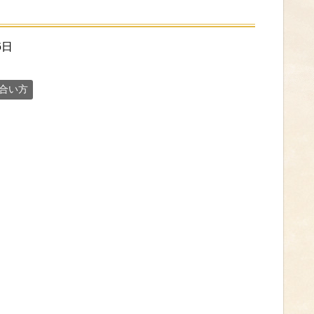
6日
合い方