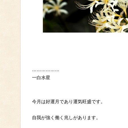
………………
一白水星
今月は好運月であり運気旺盛です。
自我が強く働く兆しがあります。