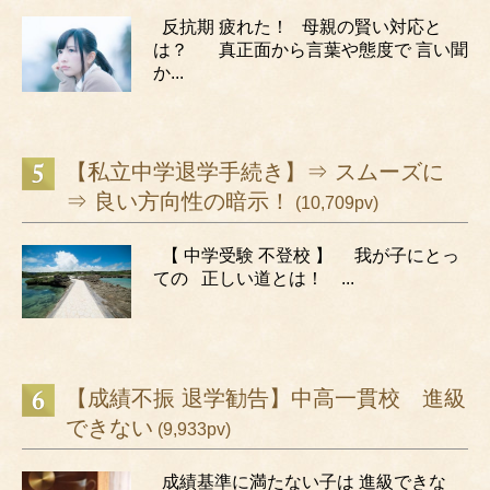
反抗期 疲れた！ 母親の賢い対応と
は？ 真正面から言葉や態度で 言い聞
か...
【私立中学退学手続き】⇒ スムーズに
⇒ 良い方向性の暗示！
(10,709pv)
【 中学受験 不登校 】 我が子にとっ
ての 正しい道とは！ ...
【成績不振 退学勧告】中高一貫校 進級
できない
(9,933pv)
成績基準に満たない子は 進級できな