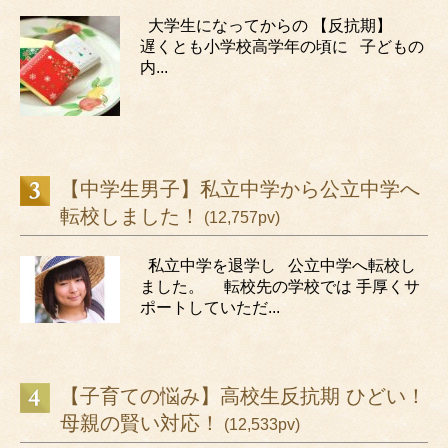
大学生になってからの 【反抗期】
遅くとも小学校高学年の頃に 子どもの
内...
【中学生男子】私立中学から公立中学へ
転校しました！
(12,757pv)
私立中学を退学し 公立中学へ転校し
ました。 転校先の学校では 手厚くサ
ポートしていただ...
【子育ての悩み】高校生反抗期 ひどい！
母親の賢い対応！
(12,533pv)