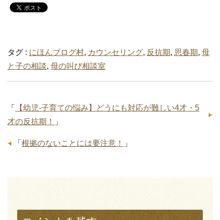
タグ :
にほんブログ村
,
カウンセリング
,
反抗期
,
思春期
,
母
と子の相談
,
母の叫び相談室
「
【幼児‐子育ての悩み】どうにも対応が難しい4才・5
才の反抗期！
」
「
根拠のないことには要注意！
」