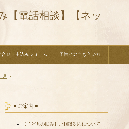
悩み【電話相談】【ネッ
問合せ・申込みフォーム
子供との向き合い方
 児
■ ご案内 ■
【子どもの悩み】ご相談対応について