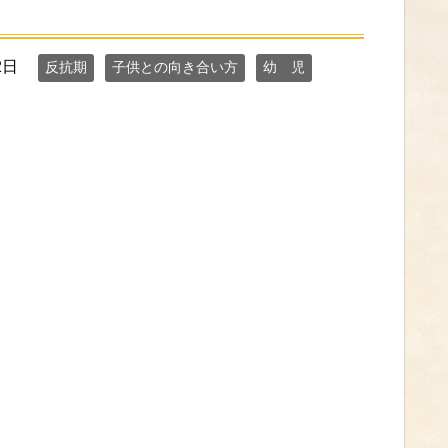
2日
反抗期
子供との向き合い方
幼 児