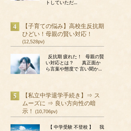
トしていただ...
【子育ての悩み】高校生反抗期
ひどい！母親の賢い対応！
(12,528pv)
反抗期 疲れた！ 母親の賢
い対応とは？ 真正面か
ら言葉や態度で 言い聞か...
【私立中学退学手続き】⇒ ス
ムーズに ⇒ 良い方向性の暗
示！
(10,706pv)
【 中学受験 不登校 】 我