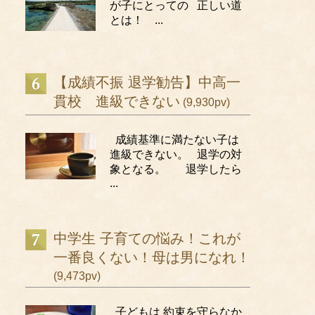
が子にとっての 正しい道
とは！ ...
【成績不振 退学勧告】中高一
貫校 進級できない
(9,930pv)
成績基準に満たない子は
進級できない。 退学の対
象となる。 退学したら
...
中学生 子育ての悩み！これが
一番良くない！母は男になれ！
(9,473pv)
子どもは 約束を守らなか