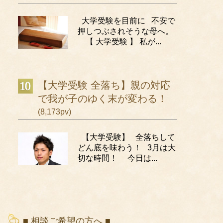
大学受験を目前に 不安で
押しつぶされそうな母へ。
【 大学受験 】 私が...
【大学受験 全落ち】親の対応
で我が子のゆく末が変わる！
(8,173pv)
【大学受験】 全落ちして
どん底を味わう！ 3月は大
切な時間！ 今日は...
■ 相談ご希望の方へ ■