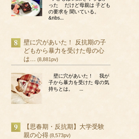
った だけど母親は 子ども
の要求を 聞いている。
&nbs...
壁に穴があいた！ 反抗期の子
どもから暴力を受けた母の心
は…
(8,881pv)
壁に穴があいた！ 我が
子から暴力を受けた 母の気
持ちとは。 ...
【思春期・反抗期】大学受験
親の心得
(8,573pv)