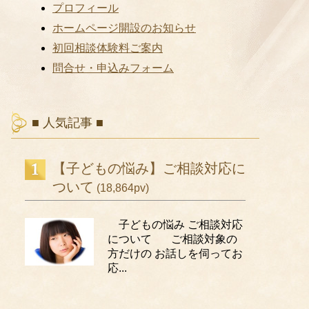
プロフィール
ホームページ開設のお知らせ
初回相談体験料ご案内
問合せ・申込みフォーム
■ 人気記事 ■
【子どもの悩み】ご相談対応に
ついて
(18,864pv)
子どもの悩み ご相談対応
について ご相談対象の
方だけの お話しを伺ってお
応...