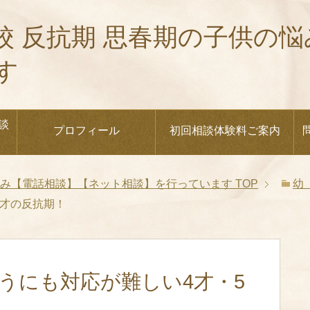
校 反抗期 思春期の子供の
す
談
プロフィール
初回相談体験料ご案内
悩み【電話相談】【ネット相談】を行っています
TOP
幼
5才の反抗期！
うにも対応が難しい4才・5