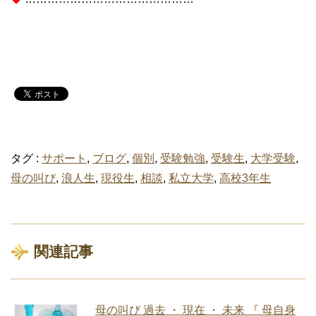
タグ :
サポート
,
ブログ
,
個別
,
受験勉強
,
受験生
,
大学受験
,
母の叫び
,
浪人生
,
現役生
,
相談
,
私立大学
,
高校3年生
関連記事
母の叫び 過去 ・ 現在 ・ 未来 『 母自身