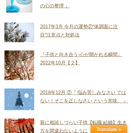
の心の整理 』
2017年3月 今月の運勢②“体調面に注
目”注意点と対処法
『子供と向き合う‐心が開かれる瞬間』
2022年10月【２】
2018年12月 ②『 悩み苦しみなさい では
ない！そこを正しなさい という意味。 』
親に相談しづらい子供【転職 結婚】生き
Translate »
方を間違わないように