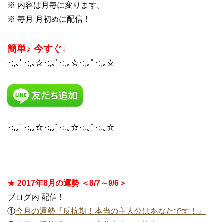
※ 内容は月毎に変ります。
※ 毎月 月初めに配信！
簡単♪ 今すぐ↓
･:,｡ﾟ･:,｡☆･:,｡ﾟ･:,｡☆･:,｡ﾟ･:,｡☆
･:,｡ﾟ･:,｡☆･:,｡ﾟ･:,｡☆･:,｡ﾟ･:,｡☆
★
2017年8月の運勢 ＜8/7～9/6＞
ブログ内 配信！
①
今月の運勢『反抗期！本当の主人公はあなたです！』