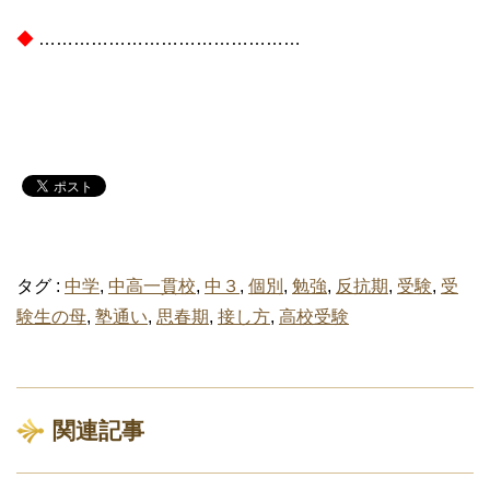
◆
………………………………………
タグ :
中学
,
中高一貫校
,
中３
,
個別
,
勉強
,
反抗期
,
受験
,
受
験生の母
,
塾通い
,
思春期
,
接し方
,
高校受験
関連記事