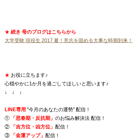
★
続き 母のブログはこちらから
大学受験 現役生 2017 夏！意志を固める大事な時期到来！
★
お役に立ちます♪
心穏やかに1か月を過ごしてほしいと思います♪
↓ ↓ ↓
LINE専用
“今月のあなたの運勢” 配信！
①
「思春期・反抗期」
のお悩み解決法 配信！
②
「吉方位・凶方位」
配信！
③
「金運アップ」
配信！