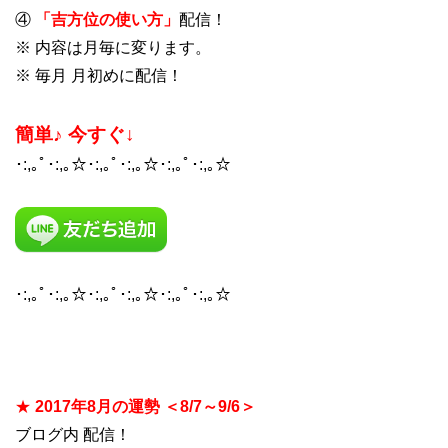
④
「吉方位の使い方」
配信！
※ 内容は月毎に変ります。
※ 毎月 月初めに配信！
簡単♪ 今すぐ↓
･:,｡ﾟ･:,｡☆･:,｡ﾟ･:,｡☆･:,｡ﾟ･:,｡☆
･:,｡ﾟ･:,｡☆･:,｡ﾟ･:,｡☆･:,｡ﾟ･:,｡☆
★
2017年8月の運勢 ＜8/7～9/6＞
ブログ内 配信！